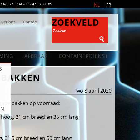
475 77 12 44 - +32 477 36 60 85
NL
FR
ZOEKVELD
Over ons
Contact
MING
AFBRAAK
CONTAINERDIENST
S
LBAKKEN
N
wo 8 april 2020
stapelbakken op voorraad:
EN
m hoog, 21 cm breed en 35 cm lang
, 31.5 cm breed en 50 cm lang