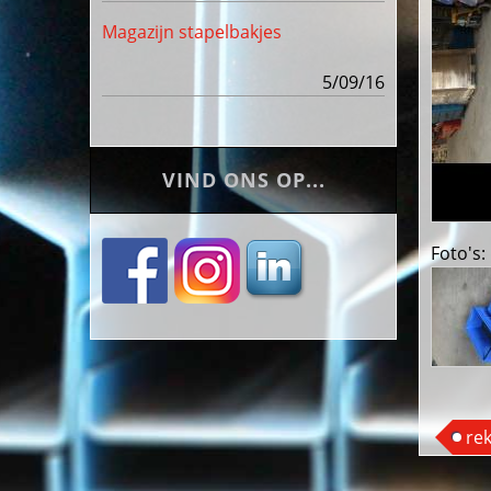
Magazijn stapelbakjes
5/09/16
VIND ONS OP...
Foto's:
re