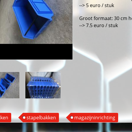
--> 5 euro / stuk
Groot formaat: 30 cm h
--> 7.5 euro / stuk
kken
stapelbakken
magazijninrichting