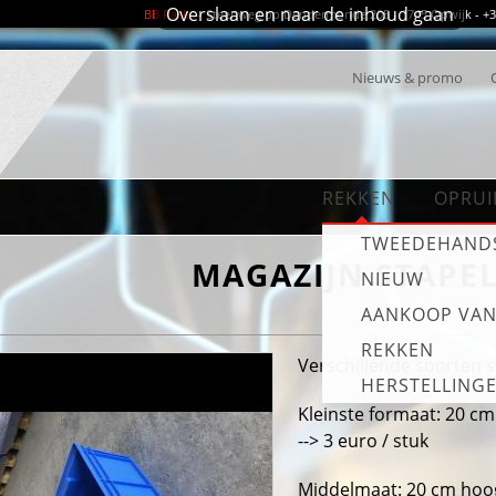
Overslaan en naar de inhoud gaan
BB Racks
- Steenweg op Dendermonde 205 - 1745 Opwijk - +32 
Nieuws & promo
REKKEN
OPRUI
TWEEDEHAND
MAGAZIJN STAPE
NIEUW
AANKOOP VA
REKKEN
Verschillende soorten 
HERSTELLING
Kleinste formaat: 20 c
--> 3 euro / stuk
Middelmaat: 20 cm hoog