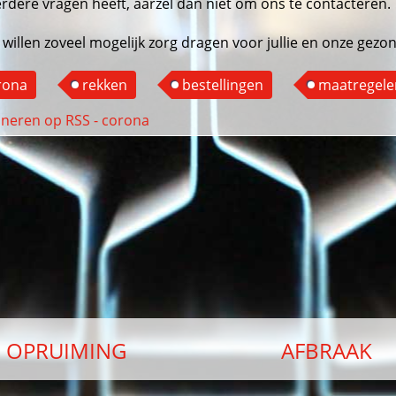
erdere vragen heeft, aarzel dan niet om ons te contacteren.
 willen zoveel mogelijk zorg dragen voor jullie en onze gezo
rona
rekken
bestellingen
maatregele
OPRUIMING
AFBRAAK