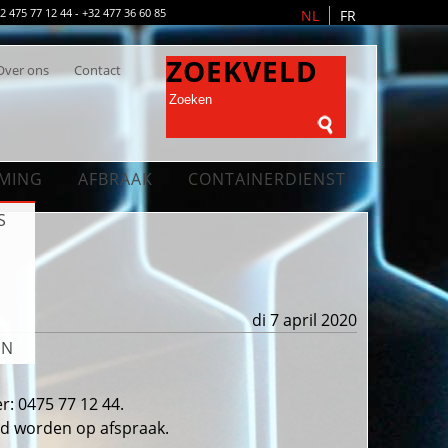
475 77 12 44 - +32 477 36 60 85
NL
FR
ZOEKVELD
Over ons
Contact
MING
AFBRAAK
CONTAINERDIENST
S
N
di 7 april 2020
EN
: 0475 77 12 44.
ld worden op afspraak.