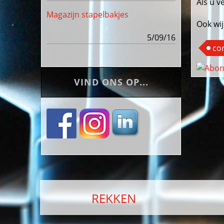
Als u v
Magazijn stapelbakjes
Ook wij
5/09/16
co
VIND ONS OP...
REKKEN