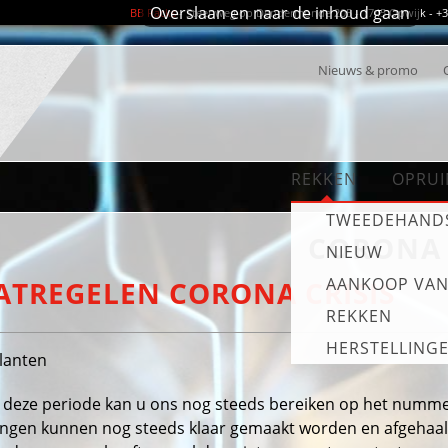
Overslaan en naar de inhoud gaan
BB Racks
- Steenweg op Dendermonde 205 - 1745 Opwijk - +32 
Nieuws & promo
REKKEN
OPRUI
TWEEDEHAND
CORONA
NIEUW
AANKOOP VA
TREGELEN CORONA CRISIS
REKKEN
HERSTELLING
lanten
 deze periode kan u ons nog steeds bereiken op het nummer
lingen kunnen nog steeds klaar gemaakt worden en afgehaa