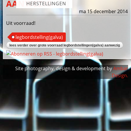
AANWEZIG
HERSTELLINGEN
ma 15 december 2014
Uit voorraad!
legbordstelling(galva)
lees verder
over grote voorraad legbordstellingen(galva) aanwezig
Site photography, design & development by
Ambar
Design.